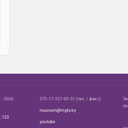
- 2026
375-17-327-05-31 (тел. / факс)
Эк
пр
museum@mgts.by
, 123
youtube