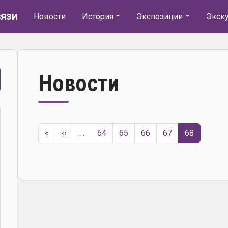
Основная навигация
язи
Новости
История
Экспозиции
Экск
Новости
Нумерация страниц
Первая страница
Предыдущая страница
«
‹‹
…
64
65
66
67
68