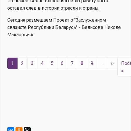
кто качественно выполнял свою работу и кто
оставил след в истории отрасли и страны.
Сегодня размещаем Проект о "Заслуженном
связисте Республики Беларусь" - Белисове Николе
Макаровиче.
Нумерация страниц
Следую
1
2
3
4
5
6
7
8
9
…
››
Пос
Пос
»