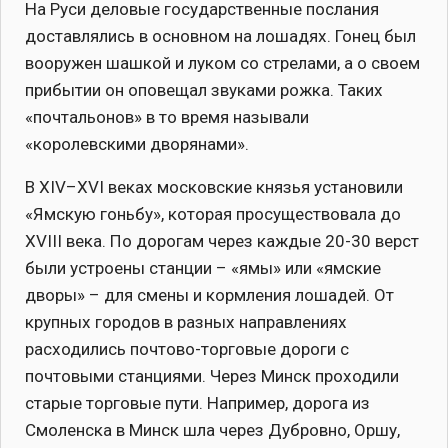
На Руси деловые государственные послания
доставлялись в основном на лошадях. Гонец был
вооружен шашкой и луком со стрелами, а о своем
прибытии он оповещал звуками рожка. Таких
«почтальонов» в то время называли
«королевскими дворянами».
В ХIV–ХVI веках московские князья установили
«Ямскую гоньбу», которая просуществовала до
ХVIII века. По дорогам через каждые 20-30 верст
были устроены станции – «ямы» или «ямские
дворы» – для смены и кормления лошадей. От
крупных городов в разных направлениях
расходились почтово-торговые дороги с
почтовыми станциями. Через Минск проходили
старые торговые пути. Например, дорога из
Смоленска в Минск шла через Дубровно, Оршу,