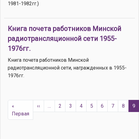
1981-1982гг.)
Книга почета работников Минской
радиотрансляционной сети 1955-
1976гг.
Книга почета работников Минской
радиотрансляционной сети, награжденных в 1955-
1976гг.
Нумерация страниц
Предыдущая страница
«
‹‹
…
2
3
4
5
6
7
8
9
Первая страница
Первая