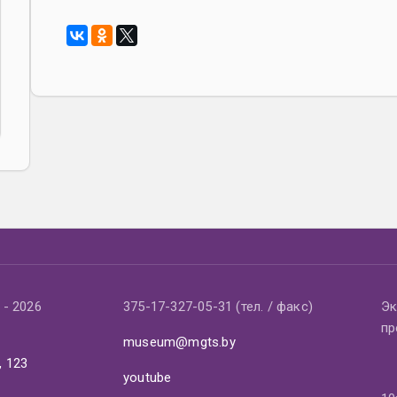
- 2026
375-17-327-05-31 (тел. / факс)
Эк
пр
museum@mgts.by
, 123
youtube