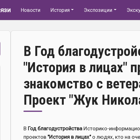
Основная навигация
язи
Новости
История
Экспозиции
Экск
В Год благодустрой
"История в лицах"
знакомство с ветер
Проект "Жук Никол
В
Год благодустройства
Историко-информацион
проектов
"История в лицах"
о людях, кто на о