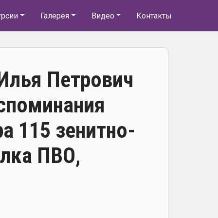
урсии
Галерея
Видео
Контакты
 Илья Петрович
оспоминания
а 115 зенитно-
олка ПВО,