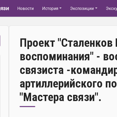
Основная навигация
язи
Новости
История
Экспозиции
Экск
Проект "Сталенков
воспоминания" - в
связиста -командир
артиллерийского п
"Мастера связи".