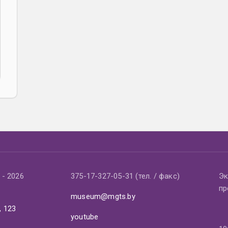
- 2026
375-17-327-05-31 (тел. / факс)
Эк
пр
museum@mgts.by
, 123
youtube