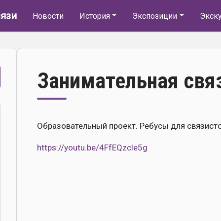
Основная навигация
язи
Новости
История
Экспозиции
Экск
Занимательная свя
Образовательный проект. Ребусы для связист
https://youtu.be/4FfEQzcle5g