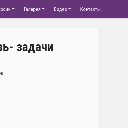
урсии
Галерея
Видео
Контакты
зь- задачи
ов