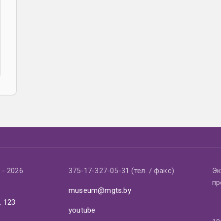
- 2026
375-17-327-05-31 (тел. / факс)
Эк
пр
museum@mgts.by
, 123
youtube