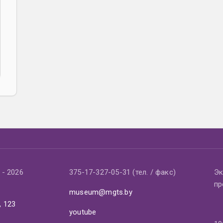
- 2026
375-17-327-05-31 (тел. / факс)
Эк
пр
museum@mgts.by
, 123
youtube