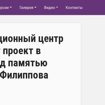
урсии
Галерея
Видео
Контакты
ционный центр
 проект в
ед памятью
 Филиппова