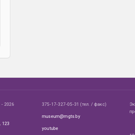
- 2026
375-17-327-05-31 (тел. / факс)
Эк
пр
museum@mgts.by
, 123
youtube