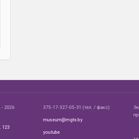
- 2026
375-17-327-05-31 (тел. / факс)
Эк
пр
museum@mgts.by
, 123
youtube