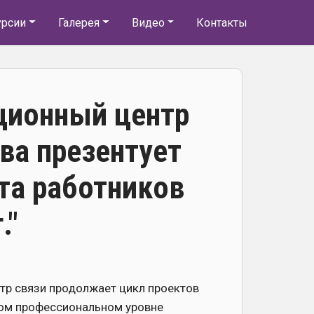
урсии
Галерея
Видео
Контакты
ционный центр
тва презентует
та работников
."
тр связи продолжает цикл проектов
ком профессиональном уровне