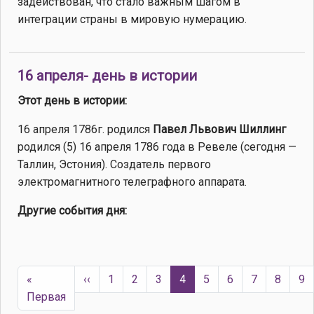
задействован, что стало важным шагом в
интеграции страны в мировую нумерацию.
16 апреля- день в истории
Этот день в истории:
16 апреля 1786г. родился
Павел Львович Шиллинг
родился (5) 16 апреля 1786 года в Ревеле (сегодня —
Таллин, Эстония). Создатель первого
электромагнитного телеграфного аппарата.
Другие события дня:
Нумерация страниц
Предыдущая страница
«
‹‹
1
2
3
4
5
6
7
8
9
Первая страница
Первая