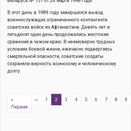
Беларусь № 157 от 26 марта 1998 года.
В этот день в 1989 году завершился вывод
военнослужащих ограниченного контингента
советских войск из Афганистана. Девять лет и
пятьдесят один день продолжались жестокие
сражения в чужом краю. В неимоверно трудных
условиях боевой жизни, ежечасно подвергаясь
смертельной опасности, советские солдаты
сохраняли верность воинскому и человеческому
долгу.
Нумерация страниц
Предыдущая страница
«
‹‹
1
2
3
4
5
6
7
8
9
Первая страница
Первая