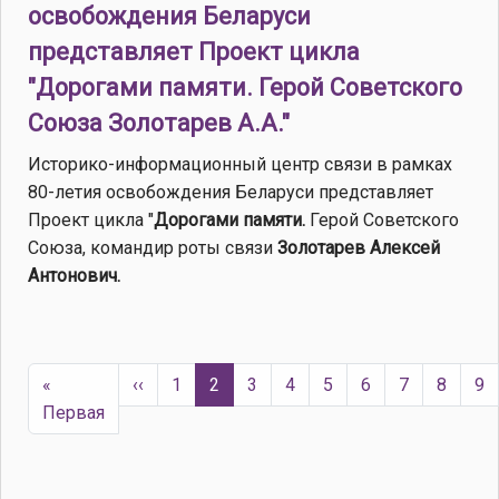
освобождения Беларуси
представляет Проект цикла
"Дорогами памяти. Герой Советского
Союза Золотарев А.А."
Историко-информационный центр связи в рамках
80-летия освобождения Беларуси представляет
Проект цикла "
Дорогами памяти.
Герой Советского
Союза, командир роты связи
Золотарев Алексей
Антонович.
Нумерация страниц
Предыдущая страница
«
‹‹
1
2
3
4
5
6
7
8
9
Первая страница
Первая