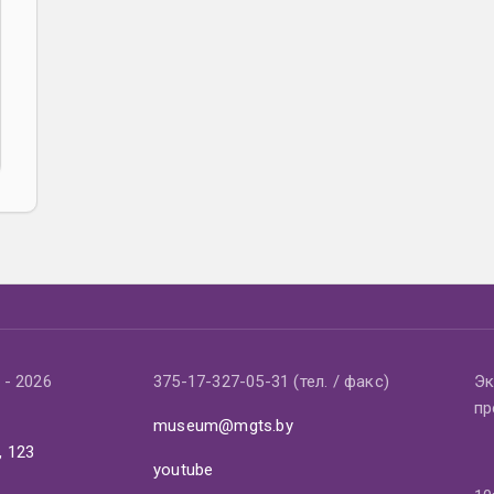
- 2026
375-17-327-05-31 (тел. / факс)
Эк
пр
museum@mgts.by
, 123
youtube