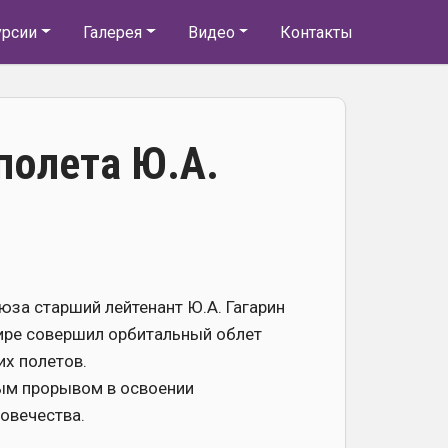
урсии
Галерея
Видео
Контакты
полета Ю.А.
юза старший лейтенант Ю.А. Гагарин
мире совершил орбитальный облет
их полетов.
ным прорывом в освоении
ловечества.