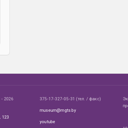
- 2026
375-17-327-05-31 (тел. / факс)
Эк
пр
museum@mgts.by
, 123
youtube