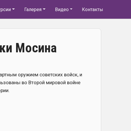
урсии
Галерея
Видео
Контакты
вки Мосина
артным оружием советских войск, и
ьзованы во Второй мировой войне
рии.